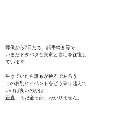
葬儀から2日たち、諸手続き等で
いまだドタバタと実家と自宅を往復し
ています。
生きていたら誰もが通るであろう
このお別れイベントをどう乗り越えて
いけば良いのかは
正直、まだ全っ然、わかりません。
でも
弟と実家にある古いアルバムを引っ張
り出して
泣いたり笑ったりしながら父の写真を