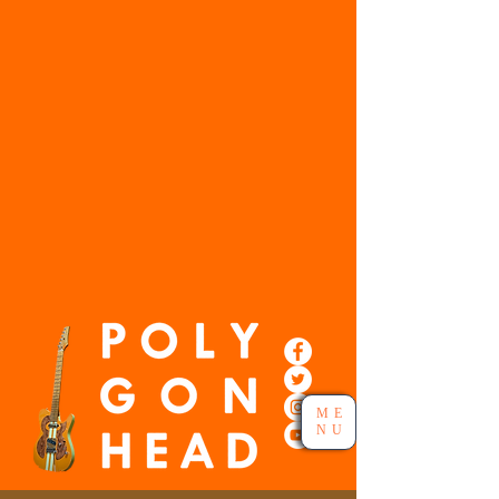
ME
NU