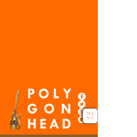
ME
NU