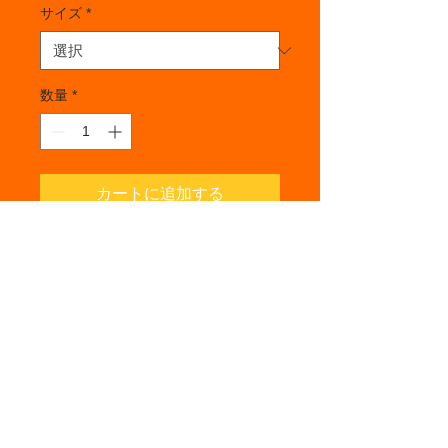
サイズ
*
数量
*
カートに追加する
商品の詳細を入力してください。あなた
の商品の特徴やおすすめのポイントをわ
かりやすく説明しましょう。
商品情報
商品の詳細を入力してください。サイ
返品・返金ポリシー
ズ、素材、取扱説明に加え、商品の特
徴やおすすめのポイントなどを説明し