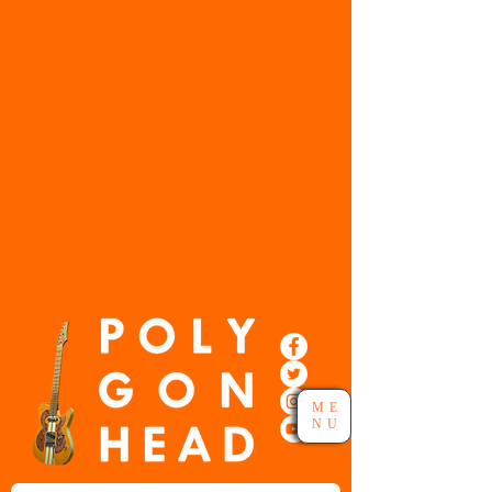
ME
NU