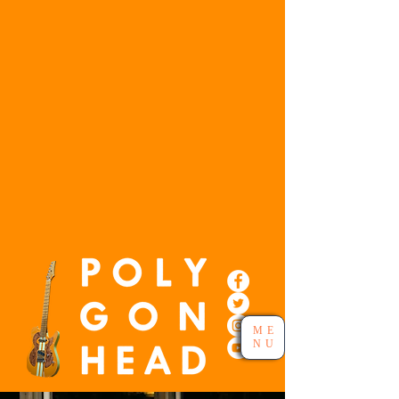
ME
NU