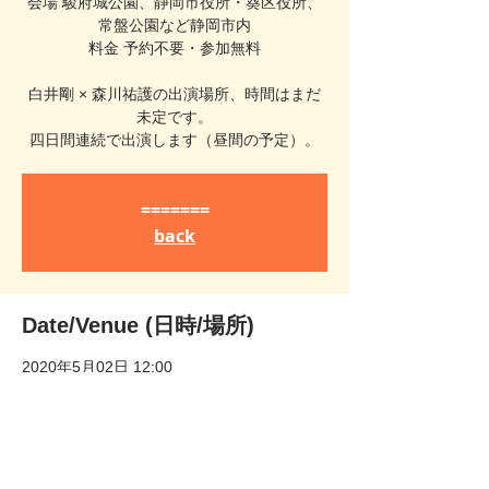
会場 駿府城公園、静岡市役所・葵区役所、
常盤公園など静岡市内
料金 予約不要・参加無料
白井剛 × 森川祐護の出演場所、時間はまだ
未定です。
四日間連続で出演します（昼間の予定）。
=======
back
Date/Venue (日時/場所)
2020年5月02日 12:00
静岡駅, 日本、〒420-0851 静岡県静岡市葵
区黒金町
about the event