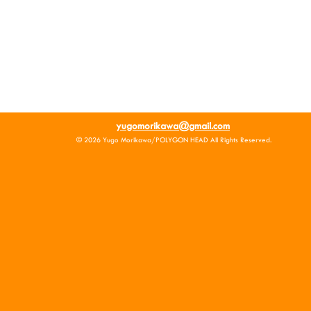
​yugomorikawa@gmail.com
© 2026 Yugo Morikawa/POLYGON HEAD All Rights Reserved.