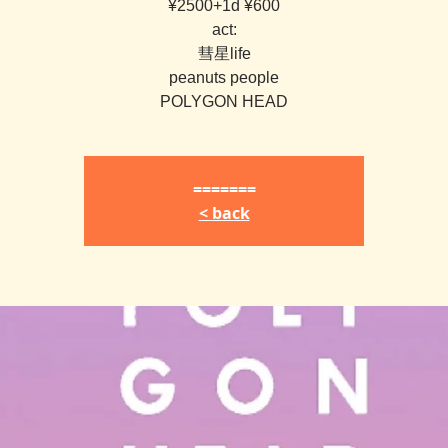
¥2500+1d ¥600
act:
彗星life
peanuts people
=======
< back